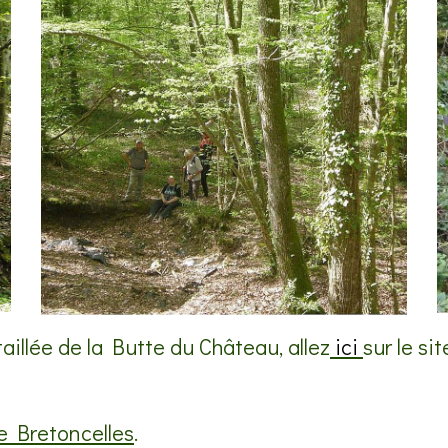
taillée de la Butte du Château, allez
ici
sur le si
e Bretoncelles
.