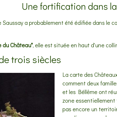
Une fortification dans l
 de Saussay a probablement été édifiée dans le c
e du Château"
, elle est située en haut d'une coll
e trois siècles
La carte des Châteaux
comment deux familles
et les Béllême ont réu
zone essentiellement f
pas encore un territo