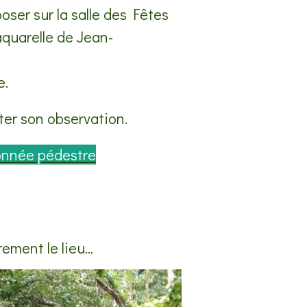
ser sur la salle des Fêtes
aquarelle de Jean-
e.
iter son observation.
onnée pédestre
ment le lieu...